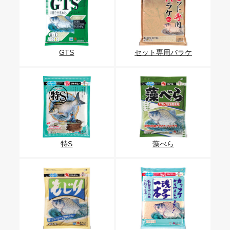
GTS
セット専用バラケ
特S
藻べら