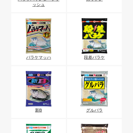
ッシュ
バラケマッハ
段差バラケ
新B
グルバラ