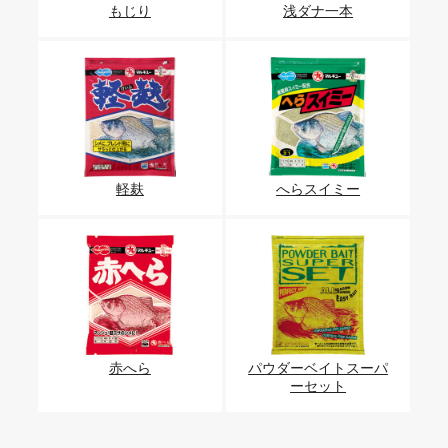
もじり
浅ダナ一本
軽麸
へらスイミー
赤へら
パウダーベイトスーパ
ーセット