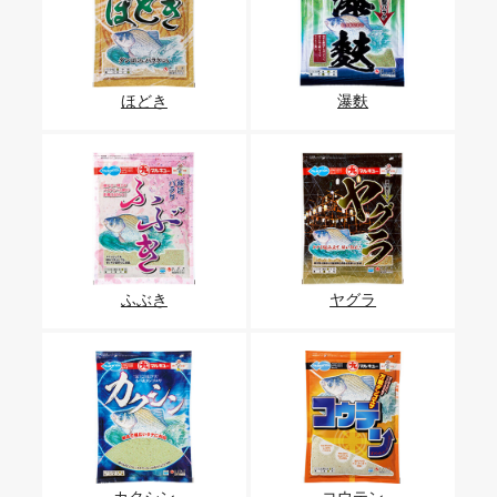
ほどき
瀑麩
ふぶき
ヤグラ