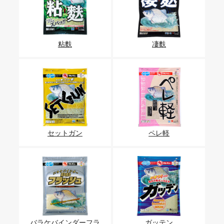
粘麩
凄麩
セットガン
ペレ軽
バラケバインダーフラ
ガッテン