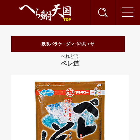
麩系バラケ・ダンゴの共エサ
ぺれどう
ペレ道