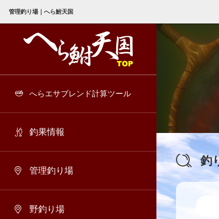
管理釣り場｜へら鮒天国
へらエサブレンド計算ツール
釣果情報
釣
管理釣り場
野釣り場