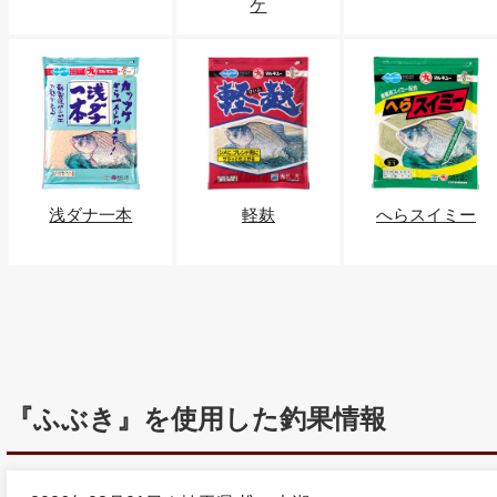
ケ
浅ダナ一本
軽麸
へらスイミー
『ふぶき』を使用した釣果情報