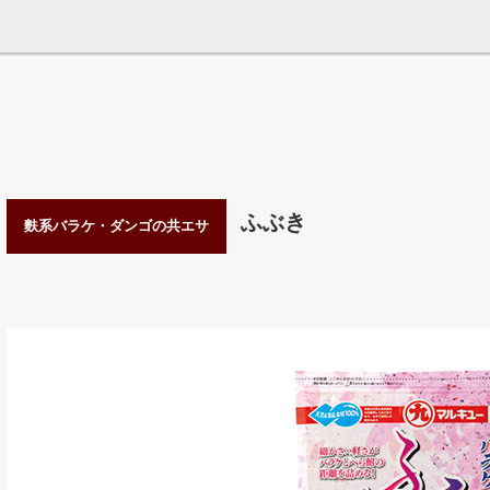
ふぶき
麩系バラケ・ダンゴの共エサ