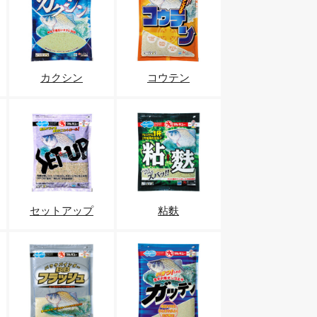
カクシン
コウテン
セットアップ
粘麩