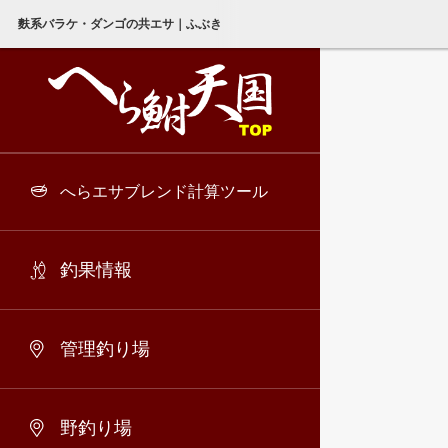
麩系バラケ・ダンゴの共エサ｜ふぶき
へらエサブレンド計算ツール
釣果情報
管理釣り場
野釣り場