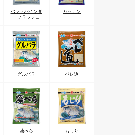
バラケバインダ
ガッテン
ーフラッシュ
グルバラ
ペレ道
藻べら
もじり