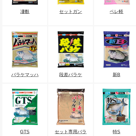
凄麩
セットガン
ペレ軽
バラケマッハ
段差バラケ
新B
GTS
セット専用バラ
特S