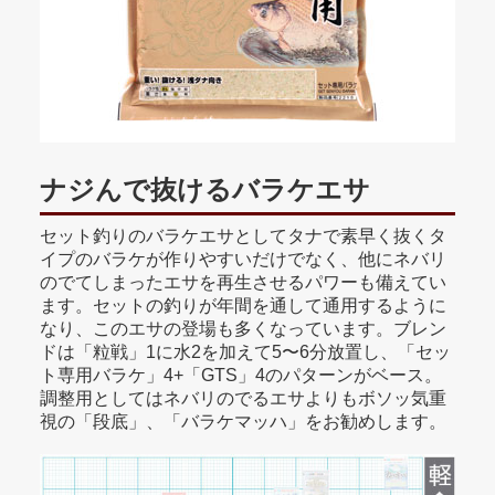
ナジんで抜けるバラケエサ
セット釣りのバラケエサとしてタナで素早く抜くタ
イプのバラケが作りやすいだけでなく、他にネバリ
のでてしまったエサを再生させるパワーも備えてい
ます。セットの釣りが年間を通して通用するように
なり、このエサの登場も多くなっています。ブレン
ドは「粒戦」1に水2を加えて5〜6分放置し、「セッ
ト専用バラケ」4+「GTS」4のパターンがベース。
調整用としてはネバリのでるエサよりもボソッ気重
視の「段底」、「バラケマッハ」をお勧めします。