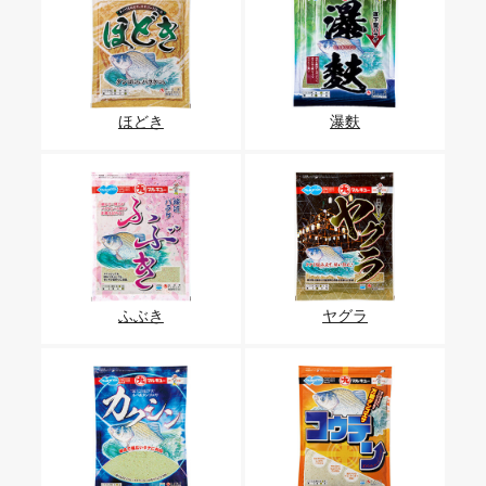
ほどき
瀑麩
ふぶき
ヤグラ