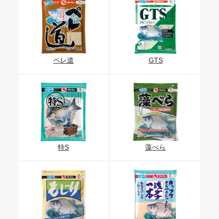
ペレ道
GTS
特S
藻べら