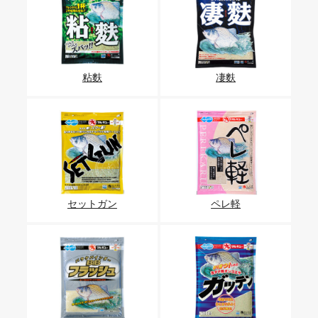
粘麩
凄麩
セットガン
ペレ軽