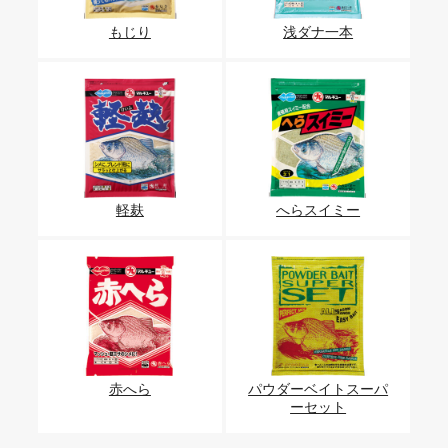
もじり
浅ダナ一本
軽麸
へらスイミー
赤へら
パウダーベイトスーパ
ーセット