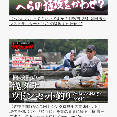
【へらにハマってもいいですか？ LEVEL.36】岡田清イ
ンストラクターと“へらの猛攻をかわせ！”
【釣技最前線第171回】シンクロ無用の驚速セット！
現代最強バラケ『粒もじ』を意のままに操る「楠 康一
の浅ダナウドンセット釣り／Summer Ver.」