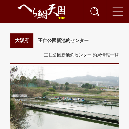
大阪府
王仁公園新池釣センター
王仁公園新池釣センター 釣果情報一覧