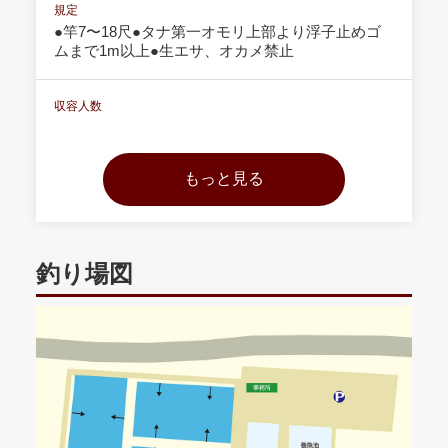
規定
●竿7〜18尺●タナ第一オモリ上部より浮子止めゴ
ムまで1m以上●生エサ、オカメ禁止
収容人数
釣り場図