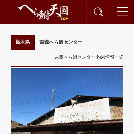
栃木県
吉森へら鮒センター
吉森へら鮒センター 釣果情報一覧