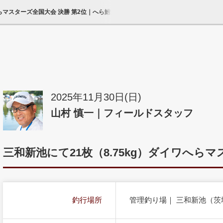
ワへらマスターズ全国大会 決勝 第2位｜へら鮒天国
2025年11月30日(日)
山村 慎一｜フィールドスタッフ
三和新池にて21枚（8.75kg）ダイワへらマ
釣行場所
管理釣り場｜ 三和新池（茨