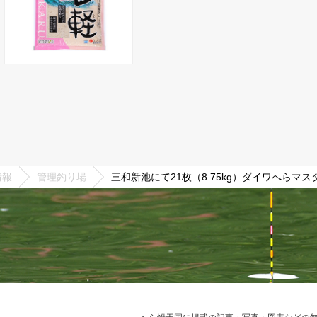
情報
管理釣り場
三和新池にて21枚（8.75kg）ダイワへらマス