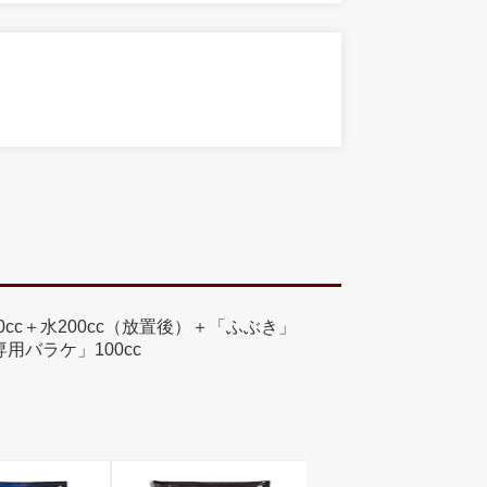
0cc＋水200cc（放置後）＋「ふぶき」
専用バラケ」100cc