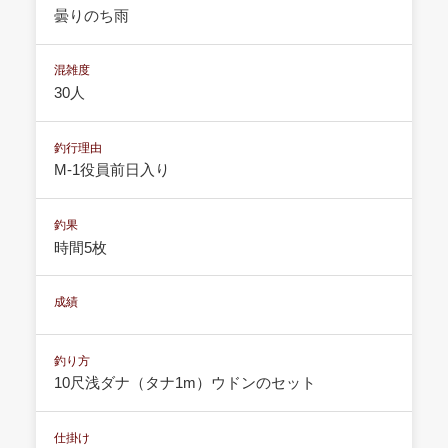
曇りのち雨
混雑度
30人
釣行理由
M-1役員前日入り
釣果
時間5枚
成績
釣り方
10尺浅ダナ（タナ1m）ウドンのセット
仕掛け