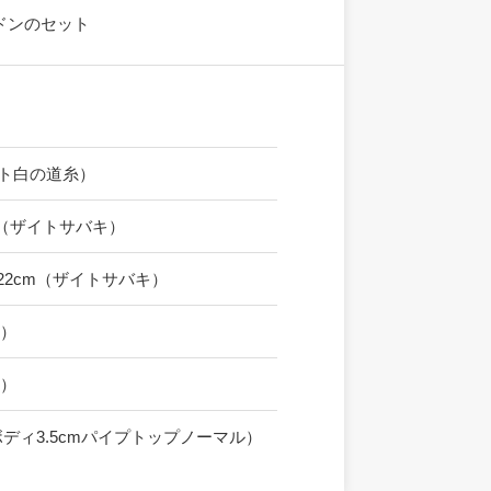
ウドンのセット
イト白の道糸）
7cm（ザイトサバキ）
20～22cm（ザイトサバキ）
サ）
マ）
（ボディ3.5cmパイプトップノーマル）