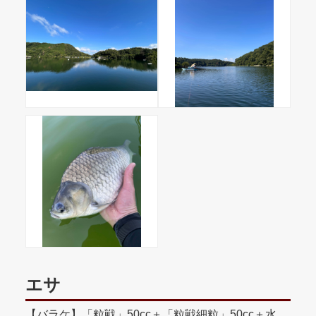
エサ
【バラケ】「粒戦」50cc＋「粒戦細粒」50cc＋水