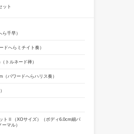
セット
へら千早）
ワードへらミチイト奏）
10cm（トルネード禅）
 60cm（パワードへらハリス奏）
ト）
）
ットⅡ（XOサイズ）（ボディ6.0cm細パ
ノーマル）