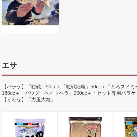
エサ
【バラケ】「粒戦」50cc＋「粒戦細粒」50cc＋「とろスイミー
180cc＋「パウダーベイトヘラ」200cc＋「セット専用バラケ」
【くわせ】「力玉大粒」