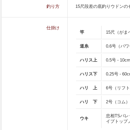
釣り方
15尺段差の底釣りウドンの
仕掛け
竿
15尺（がま
道糸
0.6号（パ
ハリス上
0.5号 - 
ハリス下
0.25号 -
ハリ 上
6号（リフ
ハリ 下
2号（コム
忠相TSバレ
ウキ
イプトップ