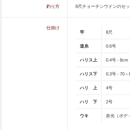
釣り方
8尺チョーチンウドンのセ
仕掛け
竿
8尺
道糸
0.6号
ハリス上
0.4号 - 8cm
ハリス下
0.3号 - 70
ハリ 上
4号
ハリ 下
2号
ウキ
奈光（ボディ