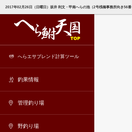
2017年02月26日（日曜日）坂井 利文・甲南へらの池（2号桟橋事務所向き56番）
へらエサブレンド計算ツール
釣果情報
管理釣り場
野釣り場