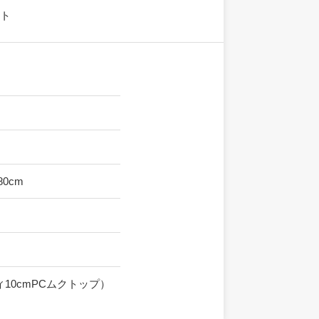
ット
～80cm
10cmPCムクトップ）