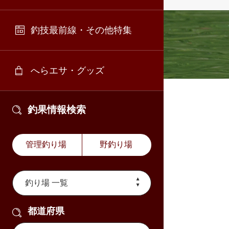
釣技最前線・その他特集
へらエサ・グッズ
釣果情報検索
管理釣り場
野釣り場
都道府県