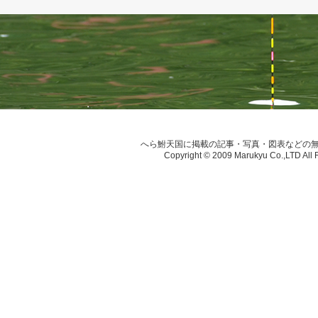
へら鮒天国に掲載の記事・写真・図表などの
Copyright © 2009 Marukyu Co.,LTD All 