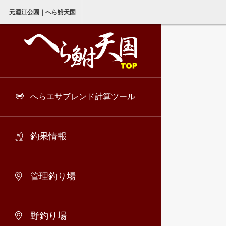
元淵江公園｜へら鮒天国
へらエサブレンド計算ツール
釣果情報
管理釣り場
野釣り場