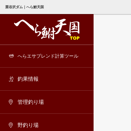
栗谷沢ダム｜へら鮒天国
へらエサブレンド計算ツール
釣果情報
管理釣り場
野釣り場