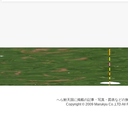
へら鮒天国に掲載の記事・写真・図表などの
Copyright © 2009 Marukyu Co.,LTD All 