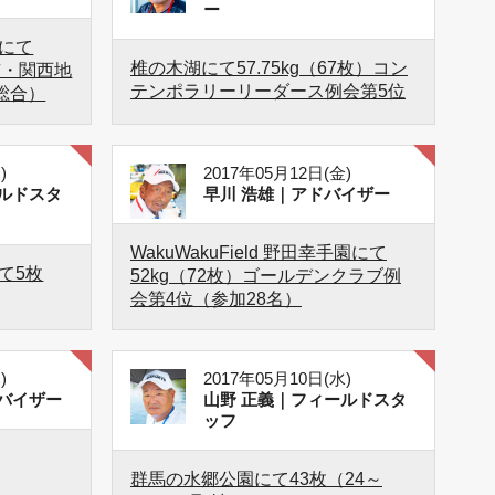
ー
にて
椎の木湖にて57.75kg（67枚）コン
中京・関西地
テンポラリーリーダース例会第5位
総合）
)
2017年05月12日(金)
ルドスタ
早川 浩雄｜アドバイザー
WakuWakuField 野田幸手園にて
て5枚
52kg（72枚）ゴールデンクラブ例
会第4位（参加28名）
)
2017年05月10日(水)
バイザー
山野 正義｜フィールドスタ
ッフ
群馬の水郷公園にて43枚（24～