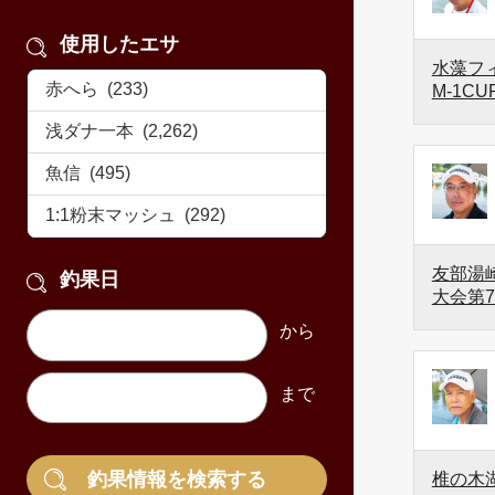
使用したエサ
水藻フ
M-1C
友部湯崎
釣果日
大会第
椎の木湖