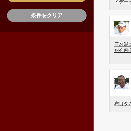
イデー
条件をクリア
三名湖に
鮒会例
布目ダ