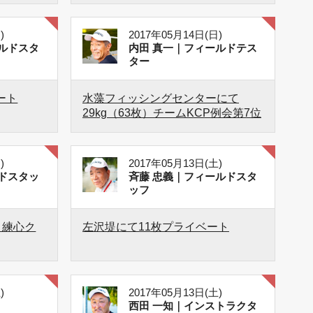
)
2017年05月14日(日)
ルドスタ
内田 真一｜フィールドテス
ター
ート
水藻フィッシングセンターにて
29kg（63枚）チームKCP例会第7位
)
2017年05月13日(土)
ドスタッ
斉藤 忠義｜フィールドスタ
ッフ
）練心ク
左沢堤にて11枚プライベート
)
2017年05月13日(土)
西田 一知｜インストラクタ