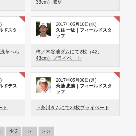
33cm）取材
)
2017年05月10日(水)
ルドスタ
久住 一紘｜フィールドスタ
ッフ
）浅草へら
柿ノ木谷池ダムにて2枚（42、
43cm）プライベート
)
2017年05月08日(月)
ルドテス
斉藤 忠義｜フィールドスタ
ッフ
ート
下条川ダムにて23枚プライベート
1
442
＞
＞＞