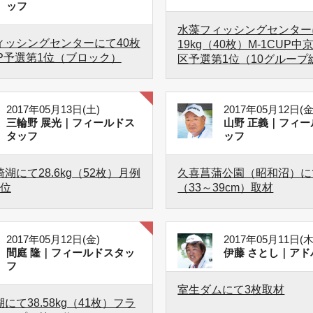
ッフ
水藻フィッシングセンター
ィッシングセンターにて40枚
19kg（40枚）M-1CUP
UP予選第1位（ブロック）
区予選第1位（10グループ
2017年05月13日(土)
2017年05月12日(金
三輪野 展光｜フィールドス
山野 正義｜フィー
タッフ
ッフ
湖にて28.6kg（52枚）月例
久喜菖蒲公園（昭和沼）に
7位
（33～39cm）取材
2017年05月12日(金)
2017年05月11日(木
間庭 隆｜フィールドスタッ
伊藤 さとし｜アド
フ
室生ダムにて3枚取材
にて38.58kg（41枚）フラ