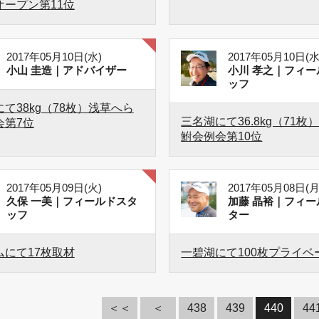
オープン第11位
2017年05月10日(水)
2017年05月10日(水
小山 圭造｜アドバイザー
小川 孝之｜フィー
ッフ
て38kg（78枚）浅草へら
三名湖にて36.8kg（71枚
会第7位
鮒会例会第10位
2017年05月09日(火)
2017年05月08日(月
久保 一美｜フィールドスタ
加藤 晶裕｜フィー
ッフ
ター
ムにて17枚取材
一碧湖にて100枚プライベ
＜＜
＜
438
439
440
44