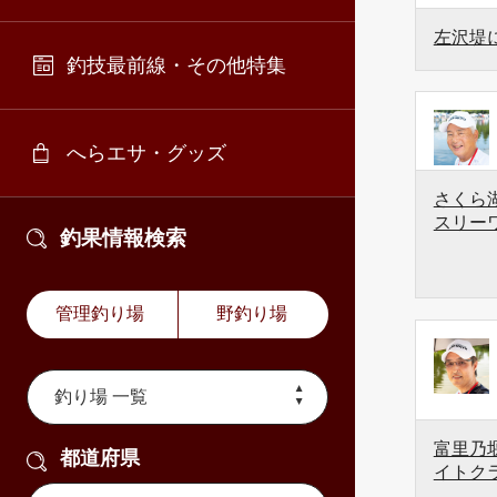
左沢堤
釣技最前線・その他特集
へらエサ・グッズ
さくら湖
スリー
釣果情報検索
管理釣り場
野釣り場
富里乃堰
都道府県
イトク