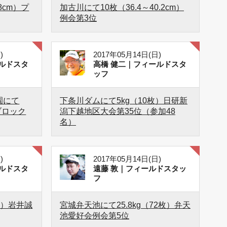
8cm）プ
加古川にて10枚（36.4～40.2cm）
例会第3位
)
2017年05月14日(日)
ルドスタ
高橋 健二｜フィールドスタ
ッフ
手園にて
下条川ダムにて5kg（10枚）日研新
ブロック
潟下越地区大会第35位（参加48
名）
)
2017年05月14日(日)
ルドスタ
遠藤 敦｜フィールドスタッ
フ
枚）岩井誠
宮城弁天池にて25.8kg（72枚）弁天
池愛好会例会第5位