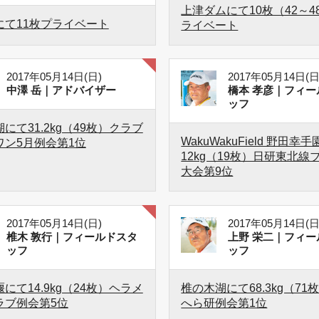
上津ダムにて10枚（42～4
にて11枚プライベート
ライベート
2017年05月14日(日)
2017年05月14日(日
中澤 岳｜アドバイザー
橋本 孝彦｜フィー
ッフ
にて31.2kg（49枚）クラブ
WakuWakuField 野田幸
ワン5月例会第1位
12kg（19枚）日研東北線
大会第9位
2017年05月14日(日)
2017年05月14日(日
椎木 敦行｜フィールドスタ
上野 栄二｜フィー
ッフ
ッフ
にて14.9kg（24枚）ヘラメ
椎の木湖にて68.3kg（71
ラブ例会第5位
へら研例会第1位