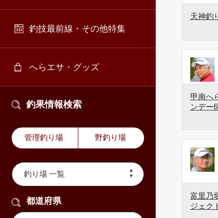
天神釣
釣技最前線・その他特集
へらエサ・グッズ
甲南へら
釣果情報検索
ンデー6
管理釣り場
野釣り場
富里乃堰
都道府県
ジェク