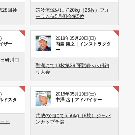
第28回神
筑波流源湖にて20kg（26枚）フォ
ーラム侠5月例会第5位
)
2018年05月20日(日)
イザー
内島 康之｜インストラクタ
ー
）日研川口
聖湖にて13枚第29回聖湖へら鮒釣
り大会
)
2018年05月19日(土)
ルドスタ
中澤 岳｜アドバイザー
武蔵の池にて6.56kg（8枚）ジャパ
ベート
ンカップ予選