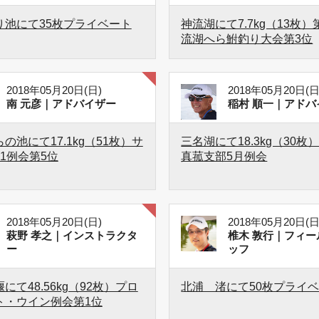
り池にて35枚プライベート
神流湖にて7.7kg（13枚）
流湖へら鮒釣り大会第3位
2018年05月20日(日)
2018年05月20日(日
南 元彦｜アドバイザー
稲村 順一｜アドバ
の池にて17.1kg（51枚）サ
三名湖にて18.3kg（30枚
1例会第5位
真菰支部5月例会
2018年05月20日(日)
2018年05月20日(日
萩野 孝之｜インストラクタ
椎木 敦行｜フィー
ー
ッフ
にて48.56kg（92枚）プロ
北浦 渚にて50枚プライ
ト・ウイン例会第1位