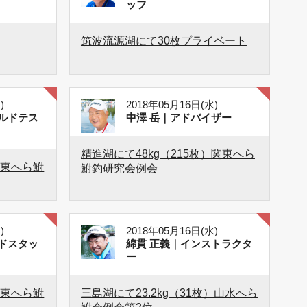
ッフ
筑波流源湖にて30枚プライベート
)
2018年05月16日(水)
ルドテス
中澤 岳｜アドバイザー
精進湖にて48kg（215枚）関東へら
関東へら鮒
鮒釣研究会例会
)
2018年05月16日(水)
ドスタッ
綿貫 正義｜インストラクタ
ー
関東へら鮒
三島湖にて23.2kg（31枚）山水へら