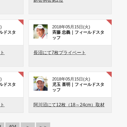
鮒会例会第2位
)
2018年05月15日(火)
ルドスタ
斉藤 忠義｜フィールドスタ
ッフ
ート
長沼にて7枚プライベート
)
2018年05月15日(火)
ルドスタ
児玉 喜明｜フィールドスタ
ッフ
ート
阿川沼にて12枚（18～24cm）取材
3
404
＞
＞＞