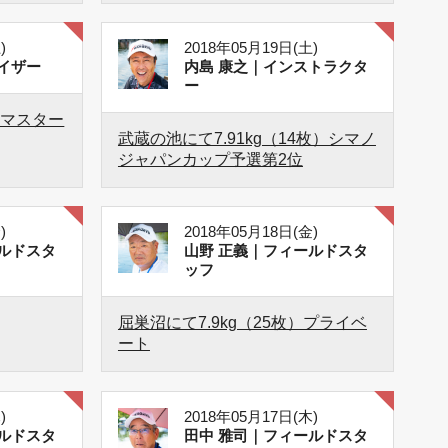
)
2018年05月19日(土)
イザー
内島 康之｜インストラクタ
ー
）マスター
武蔵の池にて7.91kg（14枚）シマノ
ジャパンカップ予選第2位
)
2018年05月18日(金)
ルドスタ
山野 正義｜フィールドスタ
ッフ
屈巣沼にて7.9kg（25枚）プライベ
ート
)
2018年05月17日(木)
ルドスタ
田中 雅司｜フィールドスタ