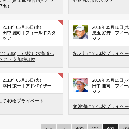
例会(富士四湖合同)第4位
釣研究会例会第8位
7名）
2018年05月16日(水)
2018年05月16日(水
田中 雅司｜フィールドスタ
児玉 好秀｜フィー
ッフ
ッフ
て53kg（77枚）水海道へ
紀ノ川にて33枚プライベ
ゲスト参加)第1位
2018年05月15日(火)
2018年05月15日(火
幸田 栄一｜アドバイザー
田中 雅司｜フィー
ッフ
にて40枚プライベート
筑波湖にて41枚プライベ
＜＜
＜
400
401
402
40