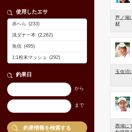
使用したエサ
芦ノ湖に
材
玉虫沼
釣果日
西湖にて