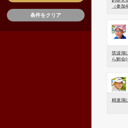
釣研究会
（参加4
条件をクリア
筑波湖に
ら鮒会(
精進湖