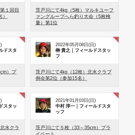
）第１回目
茨戸川にて4kg（5枚）マルキユーフ
名）
ァングループへら釣り大会（5枚検
量）第1位
)
2022年05月08日(日)
ルドスタ
榊 貴之｜フィールドスタッ
フ
5cm）プ
茨戸川にて4kg（12枚）北水クラブ
例会第2位（参加15名）
)
2021年01月03日(日)
ドスタッ
中村 淳一｜フィールドスタ
ッフ
）北水クラ
茨戸川にて５枚（33～35cm）プラ
イベート