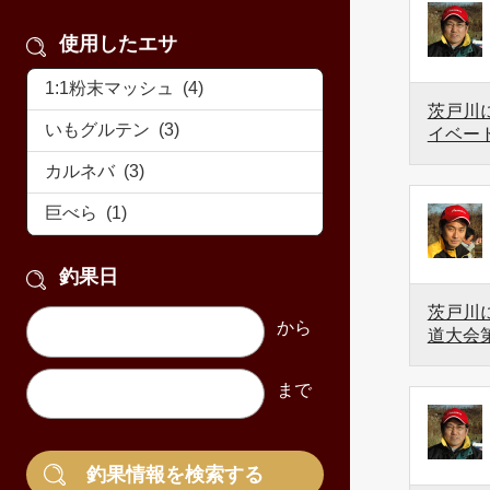
使用したエサ
茨戸川に
イベー
釣果日
茨戸川に
道大会