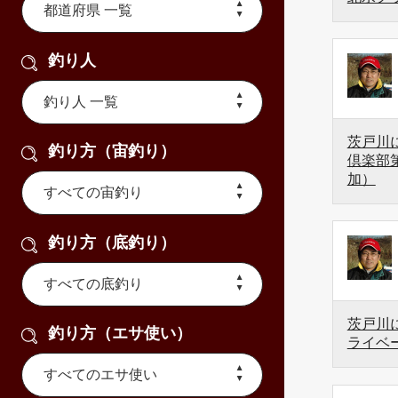
釣り人
茨戸川に
釣り方（宙釣り）
倶楽部第
加）
釣り方（底釣り）
茨戸川に
釣り方（エサ使い）
ライベ