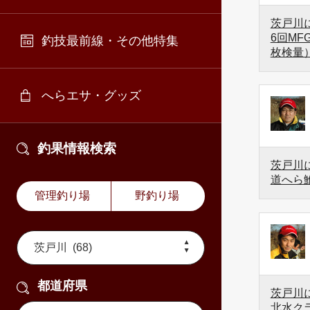
茨戸川に
6回M
釣技最前線・その他特集
枚検量
へらエサ・グッズ
釣果情報検索
茨戸川に
道へら
管理釣り場
野釣り場
都道府県
茨戸川に
北水ク