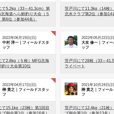
て5.2kg（33～41.3cm）第
茨戸川にて11.3kg（14枚
FG北海道へら鮒釣り大会（５
北水クラブ第2位（参加14
）第6位（参加44名）
2022年06月19日(日)
2022年05月22日(日
中村 淳一｜フィールドスタ
大友 修一｜フィー
ッフ
ッフ
て2.8kg（５枚）MFG北海
茨戸川にて28枚（33～41.
鮒釣り大会第10位
ライベート
2022年04月17日(日)
2021年10月24日(日
榊 貴之｜フィールドスタッ
榊 貴之｜フィール
フ
フ
て15.1kg（23枚）第1回目
茨戸川にて12.4kg（21枚
ラブ例会第1位（参加16名）
ブ例会第1位（参加13名）