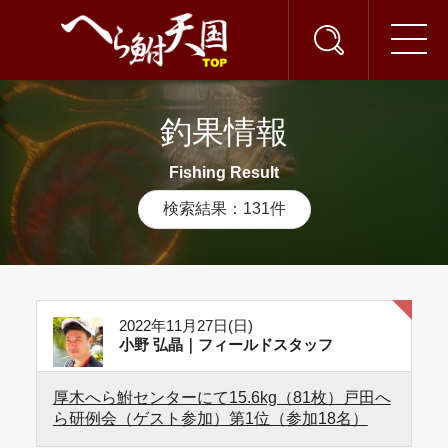
釣果情報
Fishing Result
検索結果：131件
2022年11月27日(日)
小野 弘晶｜フィールドスタッフ
厚木へら鮒センターにて15.6kg（81枚）戸田へ
ら研例会（ゲスト参加）第1位（参加18名）