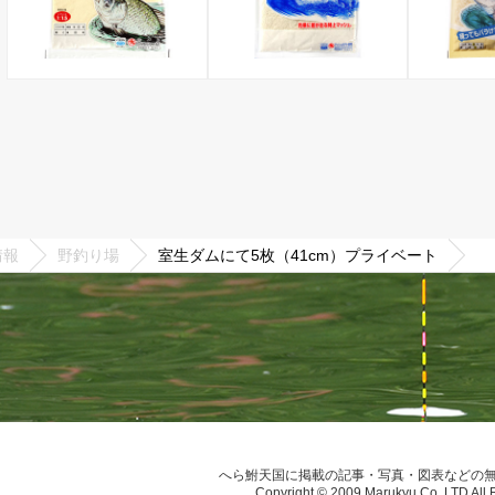
情報
野釣り場
室生ダムにて5枚（41cm）プライベート
へら鮒天国に掲載の記事・写真・図表などの
Copyright © 2009 Marukyu Co.,LTD All 