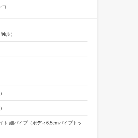
ンゴ
 独歩）
m
m
サ）
サ）
イト 細パイプ（ボディ6.5cmパイプトッ