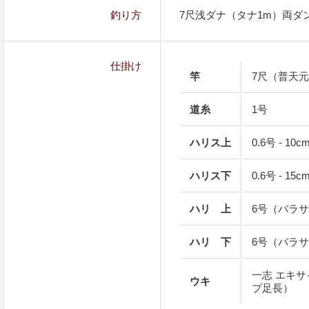
釣り方
7尺浅ダナ（タナ1m）両ダ
仕掛け
竿
7尺（普天元
道糸
1号
ハリス上
0.6号 - 10c
ハリス下
0.6号 - 15c
ハリ 上
6号（バラ
ハリ 下
6号（バラ
一志 エキサ
ウキ
プ足長）