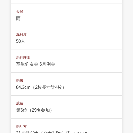
天候
雨
混雑度
50人
釣行理由
室生釣友会 6月例会
釣果
84.3cm（2枚長寸計4枚）
成績
第6位（29名参加）
釣り方
21尺浅ダナ（タナ1.5m）両マッシュ