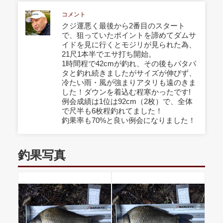
コメント
クジ運悪く最後から2番目のスタート
で、狙っていたポイントを諦めてダムサ
イドを見に行くとモジリが見られた為、
21尺1本半でエサ打ち開始。
1時間程で42cmが釣れ、その後もパタパ
タと釣れ続きましたがサイズが伸びず、
冷たい雨・風が強まりアタリも遠のきま
した！ダウンを着込む程寒かったです!
例会成績は1位は92cm（2枚）で、全体
で尺半も6枚程釣れてました！
釣果率も70%と良い例会になりました！
釣果写真