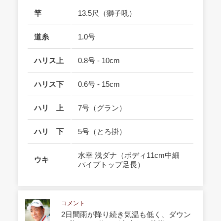
竿
13.5尺（獅子吼）
道糸
1.0号
ハリス上
0.8号 - 10cm
ハリス下
0.6号 - 15cm
ハリ 上
7号（グラン）
ハリ 下
5号（とろ掛）
水幸 浅ダナ（ボディ11cm中細
ウキ
パイプトップ足長）
コメント
2日間雨が降り続き気温も低く、ダウン