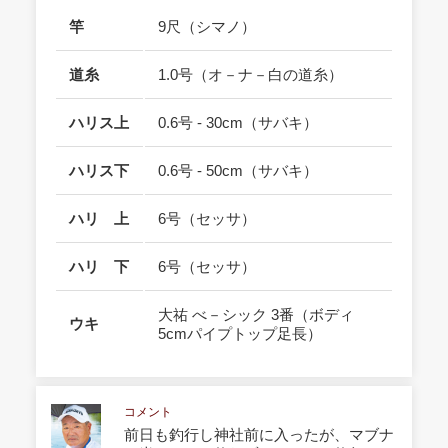
竿
9尺（シマノ）
道糸
1.0号（オ－ナ－白の道糸）
ハリス上
0.6号 - 30cm（サバキ）
ハリス下
0.6号 - 50cm（サバキ）
ハリ 上
6号（セッサ）
ハリ 下
6号（セッサ）
大祐 べ－シック 3番（ボディ
ウキ
5cmパイプトップ足長）
コメント
前日も釣行し神社前に入ったが、マブナ