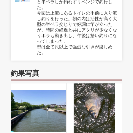
と半ベラしか釣れずリベンジで釣行し
た。
今回は上流にあるトイレの手前に入り流
し釣りを行った。朝の内は活性が高く大
型の半ベラ交じりで好調に竿が立った
が、時間の経過と共にアタリが少なくな
りボラも動き出し、午後は拾い釣りにな
ってしまった。
型は全て尺以上で強烈な引きが楽しめ
た。
釣果写真