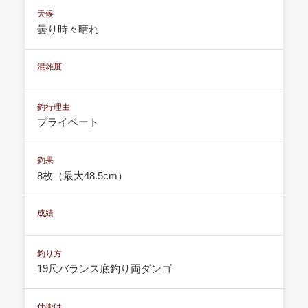
天候
曇り時々晴れ
混雑度
釣行理由
プライベート
釣果
8枚（最大48.5cm）
成績
釣り方
19尺バランス底釣り両ダンゴ
仕掛け