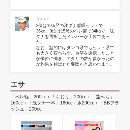
コメント
2位は10.5尺の浅ダナ感嘆セットで
36kg、3位は15尺のペレ宙で34kgで、浅
ダナを選択したメンバーが上位であっ
た。
なお、型的にはタンゴ系でもセット系で
も大きく変わらず、長竿を選択したこと
が優位に働き、アタリの数が多かったの
が釣果を伸ばせた要因かと思われます。
エサ
「ペレ軽」200cc＋「もじり」200cc＋「藻べら」
160cc＋「浅ダナ一本」160cc＋水200cc＋「BBフラ
ッシュ」200cc