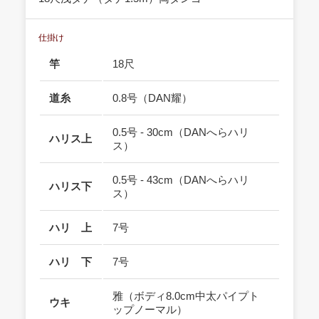
仕掛け
竿
18尺
道糸
0.8号（DAN耀）
0.5号 - 30cm（DANへらハリ
ハリス上
ス）
0.5号 - 43cm（DANへらハリ
ハリス下
ス）
ハリ 上
7号
ハリ 下
7号
雅（ボディ8.0cm中太パイプト
ウキ
ップノーマル）