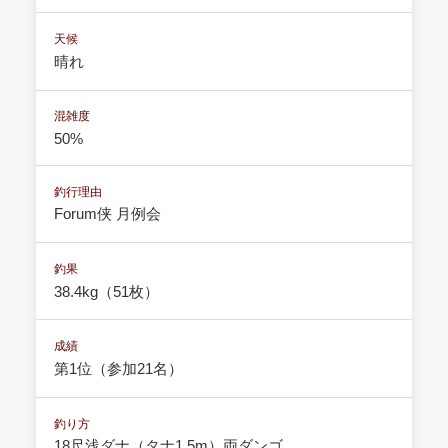
天候
晴れ
混雑度
50%
釣行理由
Forum侠 月例会
釣果
38.4kg（51枚）
成績
第1位（参加21名）
釣り方
18尺浅ダナ（タナ1.5m）両ダンゴ