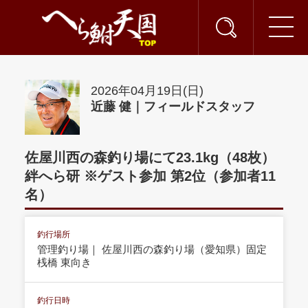
2026年04月19日(日)
近藤 健｜フィールドスタッフ
佐屋川西の森釣り場にて23.1kg（48枚）
絆へら研 ※ゲスト参加 第2位（参加者11
名）
釣行場所
管理釣り場｜ 佐屋川西の森釣り場（愛知県）固定
桟橋 東向き
釣行日時