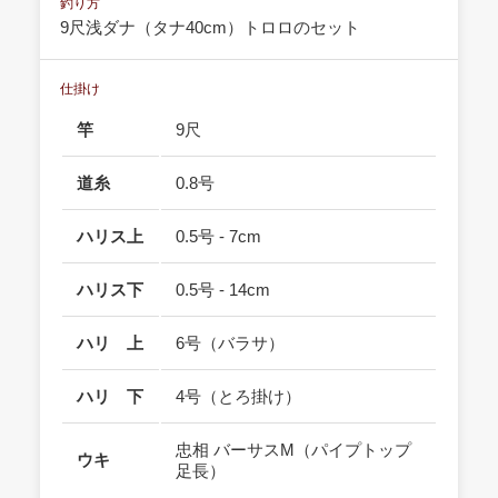
釣り方
9尺浅ダナ（タナ40cm）トロロのセット
仕掛け
竿
9尺
道糸
0.8号
ハリス上
0.5号 - 7cm
ハリス下
0.5号 - 14cm
ハリ 上
6号（バラサ）
ハリ 下
4号（とろ掛け）
忠相 バーサスM（パイプトップ
ウキ
足長）