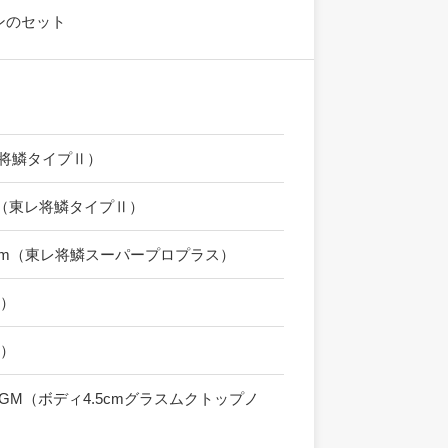
ンのセット
レ将鱗タイプⅡ）
8cm（東レ将鱗タイプⅡ）
 40cm（東レ将鱗スーパープロプラス）
サ）
ト）
ーチGM（ボディ4.5cmグラスムクトップノ