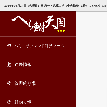
2026年03月24日（火曜日）楠 康一・武蔵の池（中央桟橋 71番）にて47枚（3
へらエサブレンド計算ツール
釣果情報
管理釣り場
野釣り場