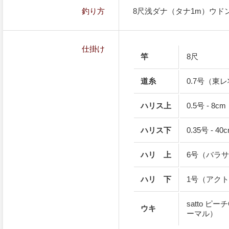
釣り方
8尺浅ダナ（タナ1m）ウド
仕掛け
竿
8尺
道糸
0.7号（東
ハリス上
0.5号 - 
ハリス下
0.35号 -
ハリ 上
6号（バラ
ハリ 下
1号（アク
satto ピ
ウキ
ーマル）