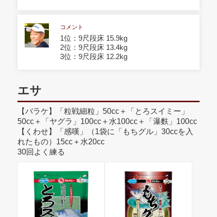
コメント
1位：9尺段床 15.9kg
2位：9尺段床 13.4kg
3位：9尺段床 12.2kg
エサ
【バラケ】「粒戦細粒」50cc＋「とろスイミー」
50cc＋「ヤグラ」100cc＋水100cc＋「瀑麩」100cc
【くわせ】「感嘆」（1袋に「もちグル」30ccを入
れたもの）15cc＋水20cc
30回よく練る