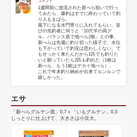
コメント
1週間前に放流された新べら狙いで行っ
てみたら、爆釣はすでに終わっていて釣
り人もまばら。
風下になる水門寄りに入れてもらい、並
びの先釣者に伺うと「10尺竿の両グ
ル、バランス底で地べら2枚」との事。
新べらは先週に釣り切った様子で、水位
も下がっていて釣況は思わしくない。で
もせっかく来たんだから1匹でも釣りた
いと願っていたら2匹も釣れた（1枚は
新べら、もう1枚はデカイ地べら）。
これで年末釣り納めが出来てルンルンで
嬉しかった。
エサ
「新べらグルテン底」0.7＋「いもグルテン」0.3
しっとりに仕上げて、大きさは小豆大。