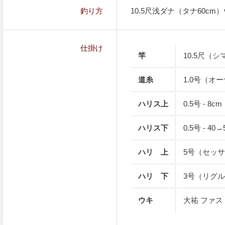
釣り方
10.5尺浅ダナ（タナ60c
仕掛け
竿
10.5尺（シ
道糸
1.0号（オ
ハリス上
0.5号 - 8
ハリス下
0.5号 - 4
ハリ 上
5号（セッ
ハリ 下
3号（リグ
ウキ
大祐 ファス