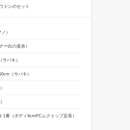
m）ウドンのセット
マノ）
ーナー白の道糸）
cm（サバキ）
0→50cm（サバキ）
サ）
ル）
ト1番（ボディ4cmPCムクトップ足長）