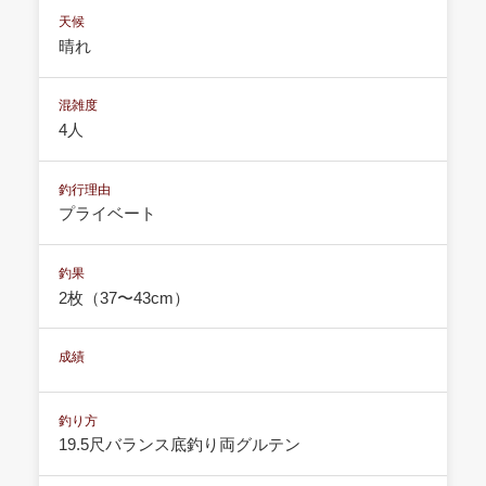
天候
晴れ
混雑度
4人
釣行理由
プライベート
釣果
2枚（37〜43cm）
成績
釣り方
19.5尺バランス底釣り両グルテン