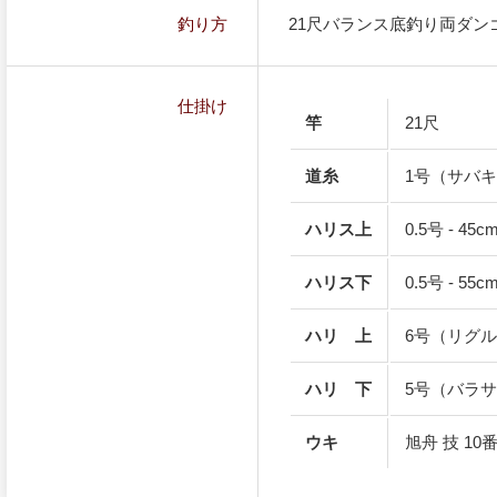
釣り方
21尺バランス底釣り両ダン
仕掛け
竿
21尺
道糸
1号（サバ
ハリス上
0.5号 - 
ハリス下
0.5号 - 
ハリ 上
6号（リグ
ハリ 下
5号（バラ
ウキ
旭舟 技 1