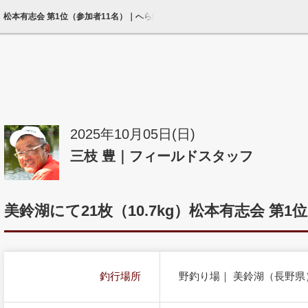
kg）松本有志会 第1位（参加者11名）｜へら鮒天国
2025年10月05日(日)
三枝 豊｜フィールドスタッフ
美鈴湖にて21枚（10.7kg）松本有志会 第1
釣行場所
野釣り場｜ 美鈴湖（長野県