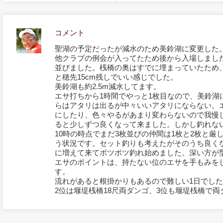
コメント
聖湖の予定だったが減水のため美鈴湖に変更した
他クラブの例会が入ってたため後から入場しまし
並びました。桟橋の奥はすでに埋まっていたため
と穂先15cm残しでいい感じでした。
美鈴湖も約2.5m減水してます。
エサ打ちから1時間でやっと1枚目なので、美鈴湖
らはアタリは出るが中々いいアタリにならない。
にしたり、色々やるがあまり変わらないので我慢
ると少しずつ良くなって来ました。しかし釣れな
10時の時点でまだ3枚並びの仲間は1枚と2枚と厳
う状況です。セット釣りも考えたがそのうち良く
に増えて来てポツポツ釣れ始めました。深い方が
エサのポイントは、持たない位のエサを手もみを
す。
流れがあると根掛かりもあるので難しい1日でし
2位は堰堤桟橋18尺両ダンゴ、3位も堰堤桟橋で