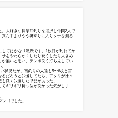
。
た。大好きな長竿底釣りを選択し仲間3人で
、真ん中よりやや奥寄りに入りタナを測る
にしてはかなり激渋です。1枚目が釣れてか
エサをやわらかくしたり硬くしたり大きめ
しか無いと思い、テンポ良く打ち返してい
い。
しい状況だが、宙釣りの人達も5〜6枚と言
なるだろうと我慢してたら、アタリが徐々
型も良く我慢した甲斐があった。
してギリギリ持つ位が良かった気がしま
た。
両ダンゴでした。