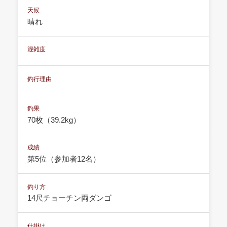
天候
晴れ
混雑度
釣行理由
釣果
70枚（39.2kg）
成績
第5位（参加者12名）
釣り方
14尺チョーチン両ダンゴ
仕掛け