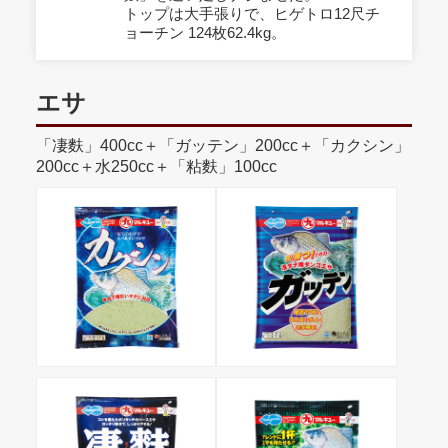
トップは大手張りで、ヒゲトロ12尺チ
ョーチン 124枚62.4kg。
エサ
「凄麩」400cc＋「ガッテン」200cc＋「カクシン」
200cc＋水250cc＋「粘麩」100cc