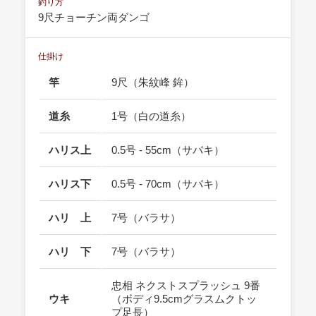
釣り方
9尺チョーチン両ダンゴ
仕掛け
竿
9尺（朱紋峰 鉾）
道糸
1号（白の道糸）
ハリス上
0.5号 - 55cm（サバキ）
ハリス下
0.5号 - 70cm（サバキ）
ハリ 上
7号（バラサ）
ハリ 下
7号（バラサ）
忠相 ネクストスプラッシュ 9番
ウキ
（ボディ9.5cmグラスムクトッ
プ足長）