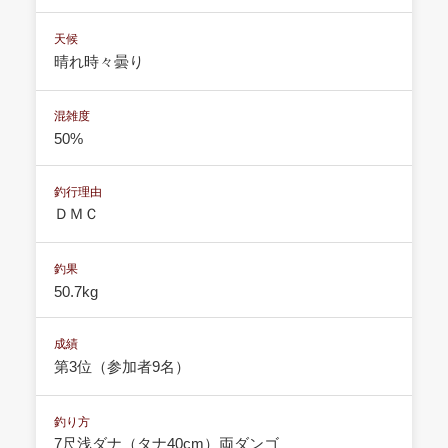
天候
晴れ時々曇り
混雑度
50%
釣行理由
ＤＭＣ
釣果
50.7kg
成績
第3位（参加者9名）
釣り方
7尺浅ダナ（タナ40cm）両ダンゴ