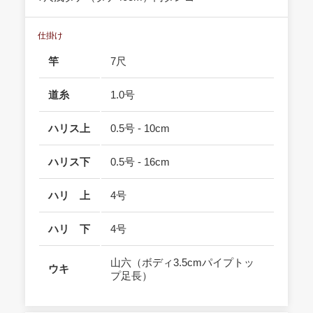
仕掛け
竿
7尺
道糸
1.0号
ハリス上
0.5号 - 10cm
ハリス下
0.5号 - 16cm
ハリ 上
4号
ハリ 下
4号
山六（ボディ3.5cmパイプトッ
ウキ
プ足長）