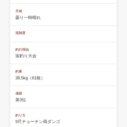
天候
曇り一時晴れ
混雑度
釣行理由
宙釣り大会
釣果
38.5kg（61枚）
成績
第3位
釣り方
9尺チョーチン両ダンゴ