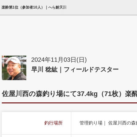
1枚）楽酔第1位（参加者10人）｜へら鮒天国
2024年11月03日(日)
早川 稔紘｜フィールドテスター
佐屋川西の森釣り場にて37.4kg（71枚）楽
釣行場所
管理釣り場｜ 佐屋川西の