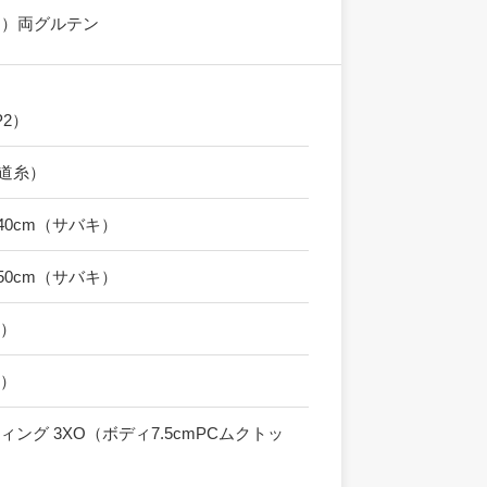
cm）両グルテン
P2）
い道糸）
5〜40cm（サバキ）
5〜50cm（サバキ）
サ）
サ）
ティング 3XO（ボディ7.5cmPCムクトッ