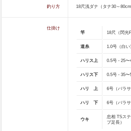
釣り方
18尺浅ダナ（タナ30～80
仕掛け
竿
18尺（閃光
道糸
1.0号（白
ハリス上
0.5号 - 2
ハリス下
0.5号 - 3
ハリ 上
6号（バラ
ハリ 下
6号（バラ
忠相 TSス
ウキ
プ足長）