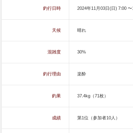
釣行日時
2024年11月03日(日) 7:00 〜1
天候
晴れ
混雑度
30%
釣行理由
楽酔
釣果
37.4kg（71枚）
成績
第1位（参加者10人）