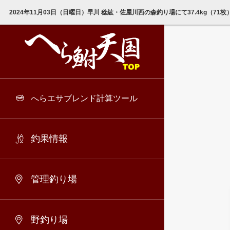
2024年11月03日（日曜日）早川 稔紘・佐屋川西の森釣り場にて37.4kg（7
へらエサブレンド計算ツール
釣果情報
管理釣り場
野釣り場