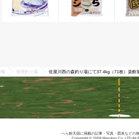
情報
管理釣り場
佐屋川西の森釣り場にて37.4kg（71枚）楽酔
へら鮒天国に掲載の記事・写真・図表などの
Copyright © 2009 Marukyu Co.,LTD All 