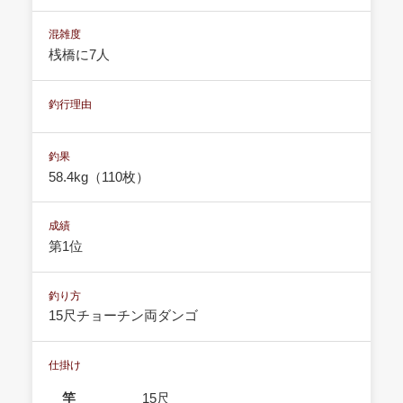
混雑度
桟橋に7人
釣行理由
釣果
58.4kg（110枚）
成績
第1位
釣り方
15尺チョーチン両ダンゴ
仕掛け
竿
15尺