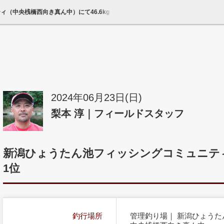
ィ（中央桟橋西向き真ん中）にて46.6kg（64枚）皐月会第1位｜へら鮒天国
2024年06月23日(日)
梨本 淳｜フィールドスタッフ
新潟ひょうたん池フィッシングコミュニティに
1位
釣行場所
管理釣り場｜ 新潟ひょう