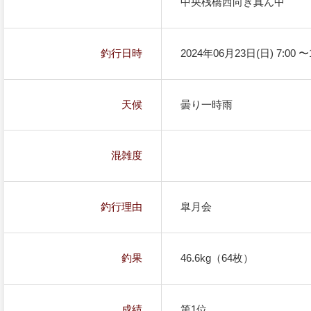
中央桟橋西向き真ん中
釣行日時
2024年06月23日(日) 7:00 〜1
天候
曇り一時雨
混雑度
釣行理由
皐月会
釣果
46.6kg（64枚）
成績
第1位