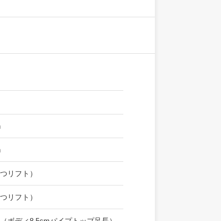
m
m
かつリフト）
かつリフト）
（ボディ8.5cmパイプトップ足長）