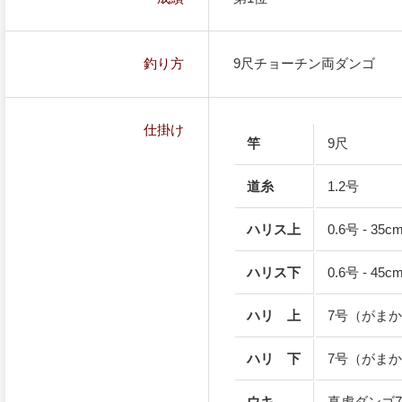
釣り方
9尺チョーチン両ダンゴ
仕掛け
竿
9尺
道糸
1.2号
ハリス上
0.6号 - 35c
ハリス下
0.6号 - 45c
ハリ 上
7号（がま
ハリ 下
7号（がま
ウキ
真虎ダンゴ7