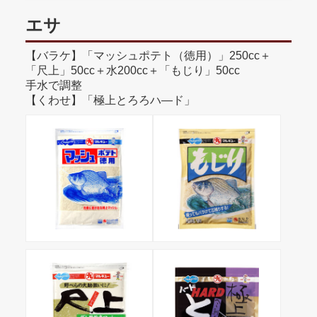
エサ
【バラケ】「マッシュポテト（徳用）」250cc＋
「尺上」50cc＋水200cc＋「もじり」50cc
手水で調整
【くわせ】「極上とろろハ―ド」