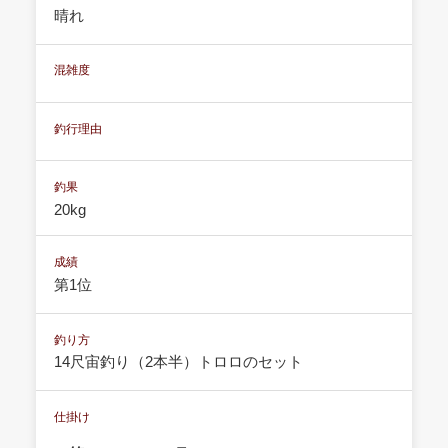
晴れ
混雑度
釣行理由
釣果
20kg
成績
第1位
釣り方
14尺宙釣り（2本半）トロロのセット
仕掛け