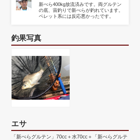
新べら400kg放流済みです。両グルテン
の底、宙釣りで新べらが釣れています。
ペレット系には反応悪かったです。
釣果写真
エサ
「新べらグルテン」70cc＋水70cc＋「新べらグルテ