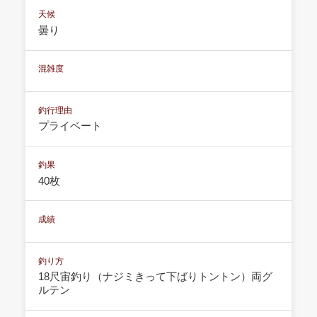
天候
曇り
混雑度
釣行理由
プライベート
釣果
40枚
成績
釣り方
18尺宙釣り（ナジミきって下ばりトントン）両グ
ルテン