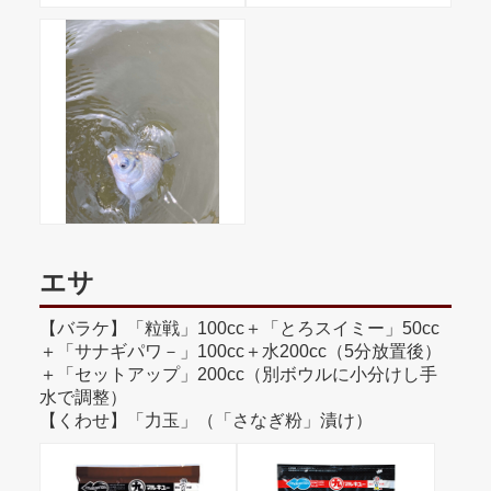
エサ
【バラケ】「粒戦」100cc＋「とろスイミー」50cc
＋「サナギパワ－」100cc＋水200cc（5分放置後）
＋「セットアップ」200cc（別ボウルに小分けし手
水で調整）
【くわせ】「力玉」（「さなぎ粉」漬け）