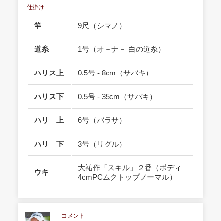
仕掛け
竿
9尺（シマノ）
道糸
1号（オ－ナ－ 白の道糸）
ハリス上
0.5号 - 8cm（サバキ）
ハリス下
0.5号 - 35cm（サバキ）
ハリ 上
6号（バラサ）
ハリ 下
3号（リグル）
大祐作「スキル」２番（ボディ
ウキ
4cmPCムクトップノーマル）
コメント