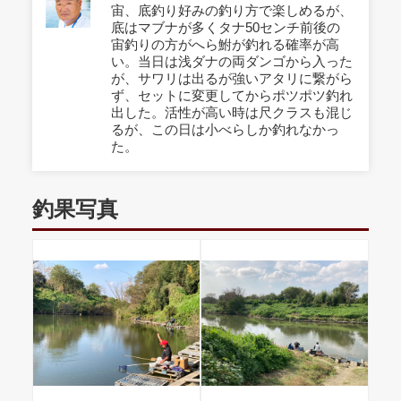
宙、底釣り好みの釣り方で楽しめるが、
底はマブナが多くタナ50センチ前後の
宙釣りの方がへら鮒が釣れる確率が高
い。当日は浅ダナの両ダンゴから入った
が、サワリは出るが強いアタリに繋がら
ず、セットに変更してからポツポツ釣れ
出した。活性が高い時は尺クラスも混じ
るが、この日は小べらしか釣れなかっ
た。
釣果写真