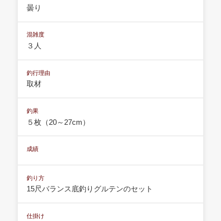
曇り
混雑度
３人
釣行理由
取材
釣果
５枚（20～27cm）
成績
釣り方
15尺バランス底釣りグルテンのセット
仕掛け