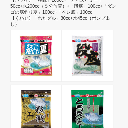
【バラケ】「粒戦」100cc+「とろスイミー」
50cc+水200cc（５分放置）+「段底」100cc+「ダン
ゴの底釣り夏」100cc+「ペレ底」100cc
【くわせ】「わたグル」30cc+水45cc（ポンプ出
し）