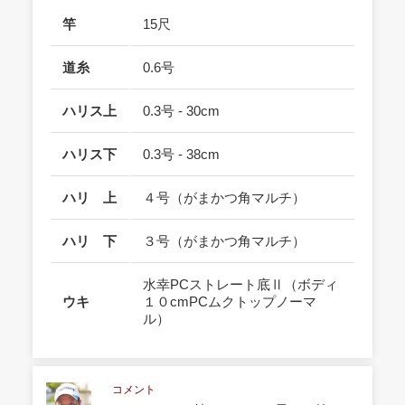
竿
15尺
道糸
0.6号
ハリス上
0.3号 - 30cm
ハリス下
0.3号 - 38cm
ハリ 上
４号（がまかつ角マルチ）
ハリ 下
３号（がまかつ角マルチ）
水幸PCストレート底Ⅱ（ボディ
ウキ
１０cmPCムクトップノーマ
ル）
コメント