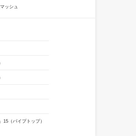
両マッシュ
m
m
」15（パイプトップ）