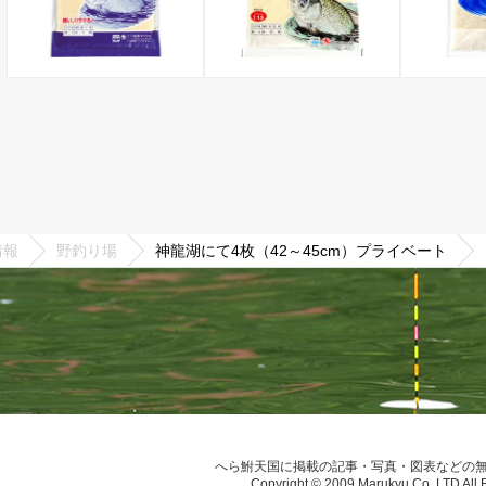
情報
野釣り場
神龍湖にて4枚（42～45cm）プライベート
へら鮒天国に掲載の記事・写真・図表などの
Copyright © 2009 Marukyu Co.,LTD All 