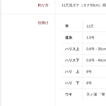
釣り方
11尺浅ダナ（タナ50cm）
仕掛け
竿
11尺
道糸
1.5号
ハリス上
0.8号 - 35c
ハリス下
0.8号 - 40c
ハリ 上
8号
ハリ 下
8号
ウキ
天ヶ瀬 「華