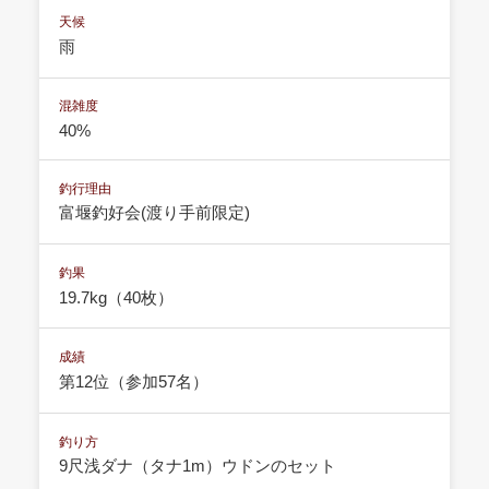
天候
雨
混雑度
40%
釣行理由
富堰釣好会(渡り手前限定)
釣果
19.7kg（40枚）
成績
第12位（参加57名）
釣り方
9尺浅ダナ（タナ1m）ウドンのセット