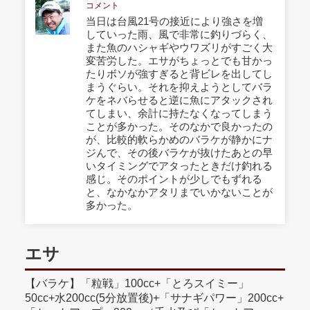
コメント
当日は台風21号の接近により強さを増
していった雨、風で非常に釣りづらく、
また魚のハシャギやウワズリがすごく大
変苦労した。エサがちょっとでも甘かっ
たりボソが強すぎると背ビレを出してし
まうぐらい。それを抑えようとしてバラ
ケをネバらせると逆に魚にアタックされ
てしまい、余計に持たなくなってしまう
ことが多かった。そのなかで良かったの
が、比較的軟らかめのバラケが静かにナ
ジんで、その後バラケが抜けたあとの早
いタイミングでアタったときだけ釣れる
感じ。そのポイントが少しでもずれる
と、なかなかアタリまでいかないことが
多かった。
エサ
【バラケ】「粒戦」100cc+「とろスイミー」
50cc+水200cc(5分放置後)+「サナギパワー」200cc+