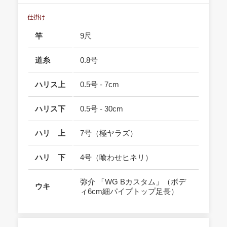
仕掛け
竿
9尺
道糸
0.8号
ハリス上
0.5号 - 7cm
ハリス下
0.5号 - 30cm
ハリ 上
7号（極ヤラズ）
ハリ 下
4号（喰わせヒネリ）
弥介 「WG Bカスタム」（ボデ
ウキ
ィ6cm細パイプトップ足長）