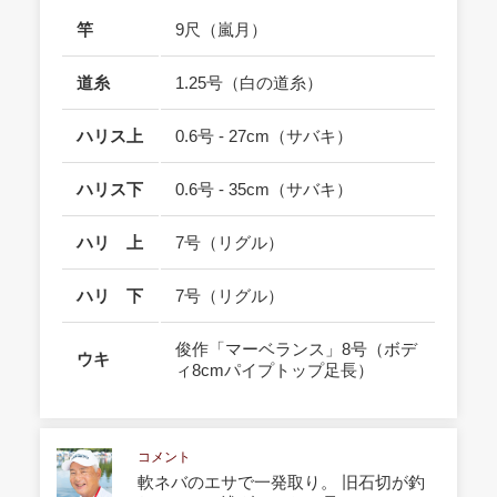
竿
9尺（嵐月）
道糸
1.25号（白の道糸）
ハリス上
0.6号 - 27cm（サバキ）
ハリス下
0.6号 - 35cm（サバキ）
ハリ 上
7号（リグル）
ハリ 下
7号（リグル）
俊作「マーベランス」8号（ボデ
ウキ
ィ8cmパイプトップ足長）
コメント
軟ネバのエサで一発取り。 旧石切が釣