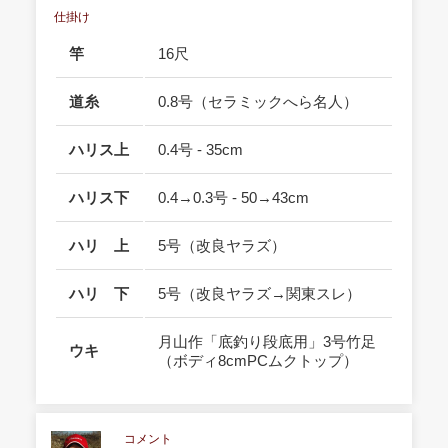
仕掛け
竿
16尺
道糸
0.8号（セラミックへら名人）
ハリス上
0.4号 - 35cm
ハリス下
0.4→0.3号 - 50→43cm
ハリ 上
5号（改良ヤラズ）
ハリ 下
5号（改良ヤラズ→関東スレ）
月山作「底釣り段底用」3号竹足
ウキ
（ボディ8cmPCムクトップ）
コメント