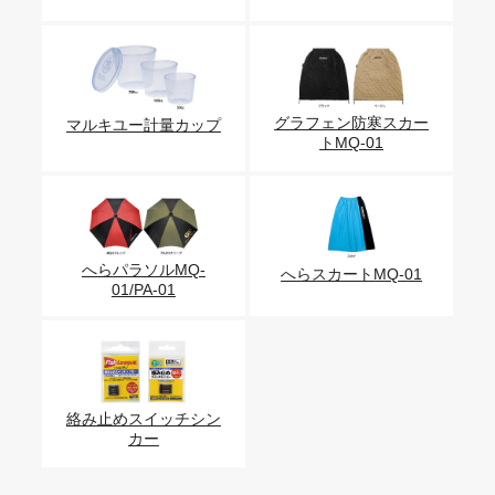
グラフェン防寒スカー
マルキユー計量カップ
トMQ-01
へらパラソルMQ-
へらスカートMQ-01
01/PA-01
絡み止めスイッチシン
カー